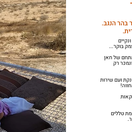
בהר הנגב.
ית.
נקיים
ק בוקר...
מתחם של חאן
נמכר רק
נקת ועם שירות
ווה!
קאות
ת בסמוך לכביש 40 בין צומת טללים
.